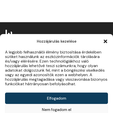
Hozzájárulás kezelése
A legjobb felhasználói élmény biztosítása érdekében
sütiket használunk az eszközinformációk tárolására
és/vagy elérésére. Ezen technológiákhoz való
Szolgáltatások
eDM
hozzájárulás lehetővé teszi számunkra, hogy olyan
Rólunk
Adatbázis építés
adatokat dolgozzunk fel, mint a böngészési viselkedés
vagy az egyedi azonosítók ezen a webhelyen. A
Blog
Smart Voice
hozzájárulás megtagadása vagy visszavonása bizonyos
funkciókat hátrányosan befolyásolhat.
Kapcsolat
Viber
Hitelválasztó
Elfogadom
Nem fogadom el