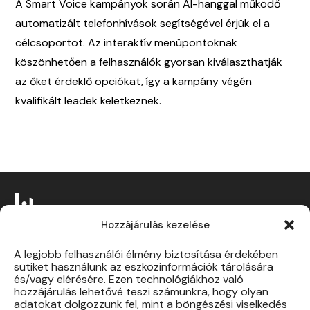
A Smart Voice kampányok során AI-hanggal működő
automatizált telefonhívások segítségével érjük el a
célcsoportot. Az interaktív menüpontoknak
köszönhetően a felhasználók gyorsan kiválaszthatják
az őket érdeklő opciókat, így a kampány végén
kvalifikált leadek keletkeznek.
Hozzájárulás kezelése
A legjobb felhasználói élmény biztosítása érdekében
sütiket használunk az eszközinformációk tárolására
és/vagy elérésére. Ezen technológiákhoz való
Szolgáltatások
eDM
hozzájárulás lehetővé teszi számunkra, hogy olyan
Rólunk
Adatbázis építés
adatokat dolgozzunk fel, mint a böngészési viselkedés